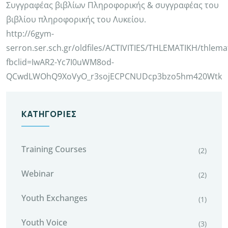
Συγγραφέας βιβλίων Πληροφορικής & συγγραφέας του
βιβλίου πληροφορικής του Λυκείου.
http://6gym-
serron.ser.sch.gr/oldfiles/ACTIVITIES/THLEMATIKH/thlem
fbclid=IwAR2-Yc7I0uWM8od-
QCwdLWOhQ9XoVyO_r3sojECPCNUDcp3bzo5hm420Wtk
ΚΑΤΗΓΟΡΊΕΣ
Training Courses
(2)
Webinar
(2)
Youth Exchanges
(1)
Youth Voice
(3)