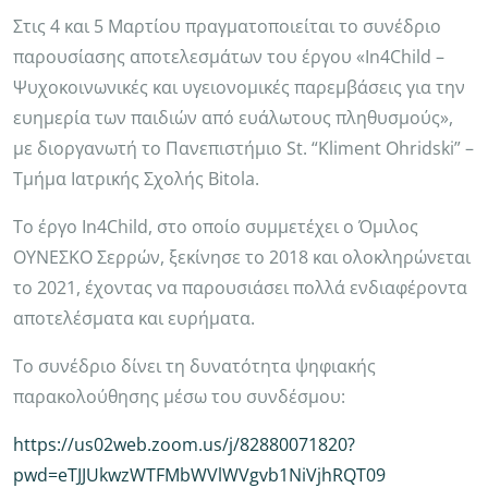
Στις 4 και 5 Μαρτίου πραγματοποιείται το συνέδριο
παρουσίασης αποτελεσμάτων του έργου «In4Child –
Ψυχοκοινωνικές και υγειονομικές παρεμβάσεις για την
ευημερία των παιδιών από ευάλωτους πληθυσμούς»,
με διοργανωτή το Πανεπιστήμιο St. “Kliment Ohridski” –
Τμήμα Ιατρικής Σχολής Bitola.
Το έργο In4Child, στο οποίο συμμετέχει ο Όμιλος
ΟΥΝΕΣΚΟ Σερρών, ξεκίνησε το 2018 και ολοκληρώνεται
το 2021, έχοντας να παρουσιάσει πολλά ενδιαφέροντα
αποτελέσματα και ευρήματα.
Το συνέδριο δίνει τη δυνατότητα ψηφιακής
παρακολούθησης μέσω του συνδέσμου:
https://us02web.zoom.us/j/82880071820?
pwd=eTJJUkwzWTFMbWVlWVgvb1NiVjhRQT09