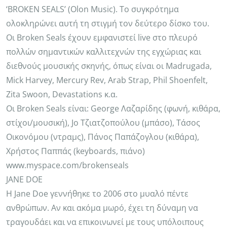
‘BROKEN SEALS’ (Olon Music). Το συγκρότημα
ολοκληρώνει αυτή τη στιγμή τον δεύτερο δίσκο του.
Οι Broken Seals έχουν εμφανιστεί live στο πλευρό
πολλών σημαντικών καλλιτεχνών της εγχώριας και
διεθνούς μουσικής σκηνής, όπως είναι οι Madrugada,
Mick Harvey, Mercury Rev, Arab Strap, Phil Shoenfelt,
Zita Swoon, Devastations κ.α.
Οι Broken Seals είναι: George Λαζαρίδης (φωνή, κιθάρα,
στίχοι/μουσική), Jo Τζιατζοπούλου (μπάσο), Τάσος
Οικονόμου (ντραμς), Πάνος Παπάζογλου (κιθάρα),
Χρήστος Παππάς (keyboards, πιάνο)
www.myspace.com/brokenseals
JANE DOE
Η Jane Doe γεννήθηκε το 2006 στο μυαλό πέντε
ανθρώπων. Αν και ακόμα μωρό, έχει τη δύναμη να
τραγουδάει και να επικοινωνεί με τους υπόλοιπους