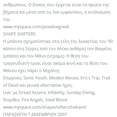
ανθρώπους. Ο δίσκος που έρχεται είναι τα πρώτα της
βήματα και μέσα από τις live εμφανίσεις, η ενηλικίωση
της.
www.myspace.com/janedoegreek
SHAPE SHIFTERS
Η μπάντα σχηματίστηκε στα τέλη της δεκαετίας του ’90
κάπου στη Σέρρες από τον Αλέκο (κιθάρα) τον Βαγγέλη
(μπάσο) και τον Μάνο (ντραμς). Η θέση του
τραγουδιστή-τριας είναι ακόμα κενή και τη θέση του
Μάνου έχει πάρει ο Μιχάλης
Επιρροές: Sonic Youth, Modest Mouse, Eric’s Trip, Trail
οf Dead και γενικά alternative ήχος.
Live: με Dread Astaire, Infidelity, Sunday Diving,
Ένερθεν, Fire Angels, Steel Blood
www.myspace.com/shapeshifterstheband
ΠΑΡΑΣΚΕΥΗ 7 ΔΕΚΕΜΒΡΙΟΥ 2007