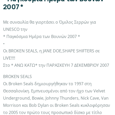
2007 *
Με συναυλία θα γιορτάσει ο Όμιλος Σερρών για
UNESCO την
* Παγκόσμια Ημέρα των Βουνών 2007 *
•
Οι BROKEN SEALS, η JANE DOE,SHAPE SHIFTERS σε
LIVE!!!!
Στο * ANΩ KATΩ* την ΠΑΡΑΣΚΕΥΗ 7 ΔΕΚΕΜΒΡΙΟΥ 2007
BROKEN SEALS
Οι Broken Seals δημιουργήθηκαν το 1997 στη
Θεσσαλονίκη. Εμπνευσμένοι από τον ήχο των Velvet
Underground, Bowie, Johnny Thunders, Nick Cave, Van
Morrison και Bob Dylan οι Broken Seals κυκλοφόρησαν
το 2005 τον πρώτο τους προσωπικό δίσκο με τίτλο