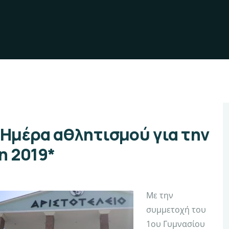
 Ημέρα αθλητισμού για την
η 2019*
Με την
συμμετοχή του
1ου Γυμνασίου