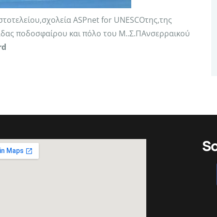
στοτελείου,σχολεία ASPnet for UNESCOτης,της
δας ποδοσφαίρου και πόλο του Μ..Σ.ΠΑνσερραικού
rd
So