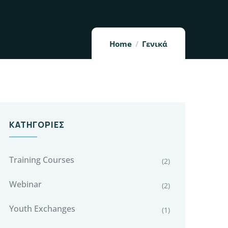
Home
Γενικά
ΚΑΤΗΓΟΡΊΕΣ
Training Courses
(2)
Webinar
(2)
Youth Exchanges
(1)