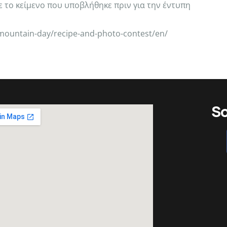
 το κείμενο που υποβλήθηκε πριν για την έντυπη
mountain-day/recipe-and-photo-contest/en/
So