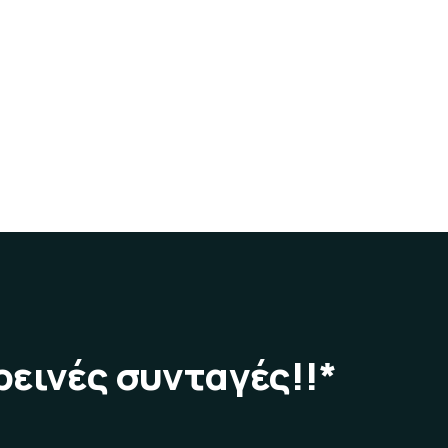
εινές συνταγές!!*