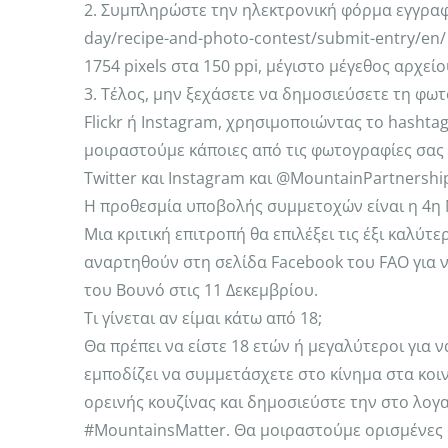
2. Συμπληρώστε την ηλεκτρονική φόρμα εγγραφή
day/recipe-and-photo-contest/submit-entry/en
1754 pixels στα 150 ppi, μέγιστο μέγεθος αρχεί
3. Τέλος, μην ξεχάσετε να δημοσιεύσετε τη φωτ
Flickr ή Instagram, χρησιμοποιώντας το hasht
μοιραστούμε κάποιες από τις φωτογραφίες σας
Twitter και Instagram και @MountainPartnershi
Η προθεσμία υποβολής συμμετοχών είναι η 4η Ν
Μια κριτική επιτροπή θα επιλέξει τις έξι καλύτε
αναρτηθούν στη σελίδα Facebook του FAO για ν
του Βουνό στις 11 Δεκεμβρίου.
Τι γίνεται αν είμαι κάτω από 18;
Θα πρέπει να είστε 18 ετών ή μεγαλύτεροι για 
εμποδίζει να συμμετάσχετε στο κίνημα στα κο
ορεινής κουζίνας και δημοσιεύστε την στο λογαρ
#MountainsMatter. Θα μοιραστούμε ορισμένες 