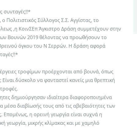
 συνταγές!!*
ο Πολιτιστικός Σύλλογος Σ.Σ. Αγγίστας, το
λεως ,η ΚοινΣΕπ Άγκιστρο Δράση συμμετέχουν στην
των Βουνών 2019 θέλοντας να προωθήσουν το
Ορεινού όγκου του Ν Σερρών. Η δράση αφορά
ταγές!!*
λιέργειες τροφίμων προέρχονται από βουνά, όπως
; Είναι δύσκολο να φανταστεί κανείς μια θρεπτική
 τροφές.
ότητες δημιούργησαν ιδιαίτερα διαφοροποιημένα
α μέσα διαβίωσής τους από τις αβεβαιότητες των
 Επομένως, η ορεινή γεωργία είναι συχνά η
κή γεωργία, μικρής κλίμακας και με χαμηλό