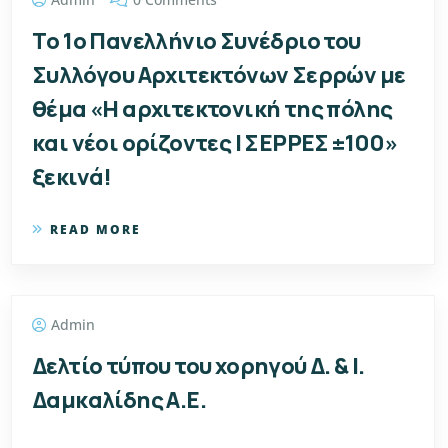
Tο 1o Πανελλήνιο Συνέδριο του
Συλλόγου Αρχιτεκτόνων Σερρών με
θέμα «Η αρχιτεκτονική της πόλης
και νέοι ορίζοντες | ΣΕΡΡΕΣ ±100»
ξεκινά!
READ MORE
Admin
Δελτίο τύπου του χορηγού Δ. & Ι.
Δαμκαλίδης Α.Ε.